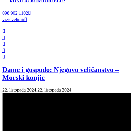
RONILAČKOM ODIJELU?
098 902 1102
vrzicvelimir
Dame i gospodo: Njegovo veličanstvo –
Morski konjic
22. listopada 2024.
22. listopada 2024.