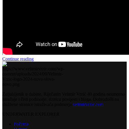
Continue reading
Zaljubljenik u dubine, Riječanin Velimir Vrzić 40 godina neumorno
istražuje i čisti podmorje, riznicu povijesti i blaga. Dobrodošli na
službene stranice istraživača podmorja
velimirvrzic.com
UNDERWATER EXPLORER
Početna