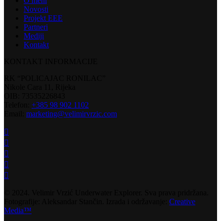
O meni
Novosti
Projekt EEE
Partneri
Mediji
Kontakt
KONTAKT INFORMACIJE
RK “POLICAJAC RONILAC”
Nikole Cara 11, Rijeka
OIB: 73535226843
Telefon:
+385 98 902 1102
Email:
marketing@velimirvrzic.com
© 2024. Velimir Vrzić Underwater Explorer. Sva prava pridržana.
Fotografije: Aleksandar Stančin. Izrada i održavanje:
Creative
Media™