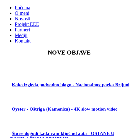
Skip
Početna
to
O meni
content
Novosti
Projekt EEE
Partneri
Mediji
Kontakt
NOVE OBJAVE
Kako izgleda podvodno blago - Nacionalnog parka Brijuni
Oyster - Oštriga (Kamenica) - 4K slow motion video
Što se dogodi kada vam ključ od auta - OSTANE U