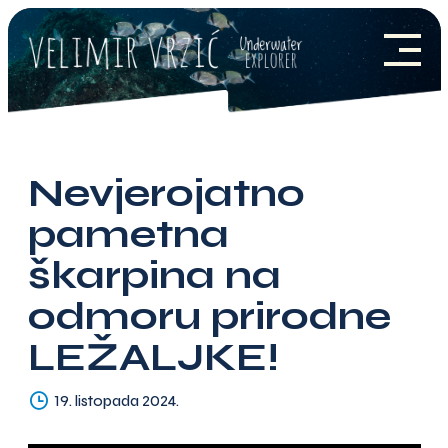
Skip
to
content
POČETNA
O MENI
NOVOSTI
Nevjerojatno
PROJEKT EEE
pametna
škarpina na
PARTNERI
odmoru prirodne
MEDIJI
LEŽALJKE!
KONTAKT
19. listopada 2024.