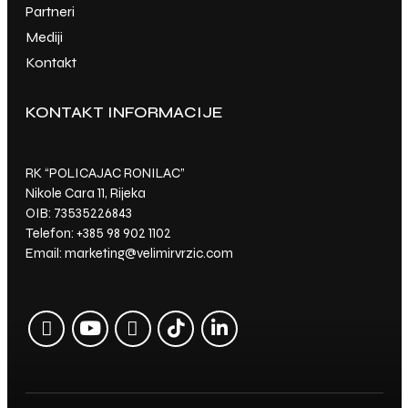
Partneri
Mediji
Kontakt
KONTAKT INFORMACIJE
NOVE OBJAVE
RK “POLICAJAC RONILAC”
Kako izgleda
Nikole Cara 11, Rijeka
podvodno blago -
OIB: 73535226843
Nacionalnog parka
Telefon:
+385 98 902 1102
Brijuni
Email:
marketing@velimirvrzic.com
Oyster - Oštriga
(Kamenica) - 4K slow
motion video
Što se dogodi kada
vam ključ od auta -
OSTANE U
RONILAČKOM