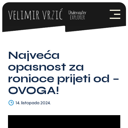
Skip
to
content
POČETNA
O MENI
NOVOSTI
Najveća
PROJEKT EEE
opasnost za
ronioce prijeti od –
PARTNERI
OVOGA!
MEDIJI
KONTAKT
14. listopada 2024.