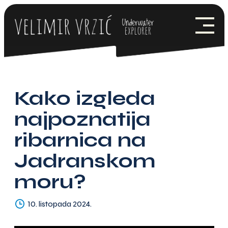
Skip
to
content
POČETNA
O MENI
NOVOSTI
Kako izgleda
PROJEKT EEE
najpoznatija
ribarnica na
PARTNERI
Jadranskom
MEDIJI
moru?
KONTAKT
10. listopada 2024.