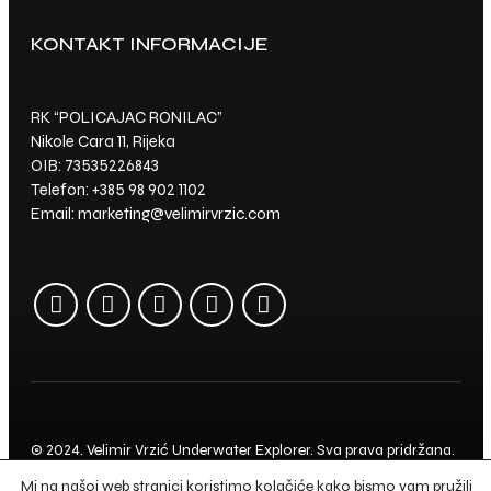
KONTAKT INFORMACIJE
NOVE OBJAVE
RK “POLICAJAC RONILAC”
Kako izgleda
Nikole Cara 11, Rijeka
podvodno blago -
OIB: 73535226843
Nacionalnog parka
Telefon:
+385 98 902 1102
Brijuni
Email:
marketing@velimirvrzic.com
Oyster - Oštriga
(Kamenica) - 4K slow
motion video
Što se dogodi kada
vam ključ od auta -
OSTANE U
RONILAČKOM
ODIJELU?
© 2024. Velimir Vrzić Underwater Explorer. Sva prava pridržana.
Fotografije: Aleksandar Stančin. Izrada i održavanje:
Creative
Mi na našoj web stranici koristimo kolačiće kako bismo vam pružili